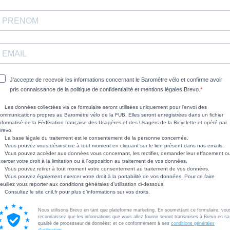
J'accepte de recevoir les informations concernant le Baromètre vélo et confirme avoir
pris connaissance de la politique de confidentialité et mentions légales Brevo.
Les données collectées via ce formulaire seront utilisées uniquement pour l'envoi des
ommunications propres au Baromètre vélo de la FUB. Elles seront enregistrées dans un fichier
nformatisé de la Fédération française des Usagères et des Usagers de la Bicyclette et opéré par
revo.
La base légale du traitement est le consentement de la personne concernée.
Vous pouvez vous désinscrire à tout moment en cliquant sur le lien présent dans nos emails.
Vous pouvez accéder aux données vous concernant, les rectifier, demander leur effacement o
xercer votre droit à la limitation ou à l'opposition au traitement de vos données.
Vous pouvez retirer à tout moment votre consentement au traitement de vos données.
Vous pouvez également exercer votre droit à la portabilité de vos données. Pour ce faire
euillez vous reporter aux conditions générales d’utilisation ci-dessous.
Consultez le site cnil.fr pour plus d’informations sur vos droits.
Nous utilisons Brevo en tant que plateforme marketing. En soumettant ce formulaire, vou
reconnaissez que les informations que vous allez fournir seront transmises à Brevo en sa
qualité de processeur de données; et ce conformément à ses
conditions générales
d'utilisation